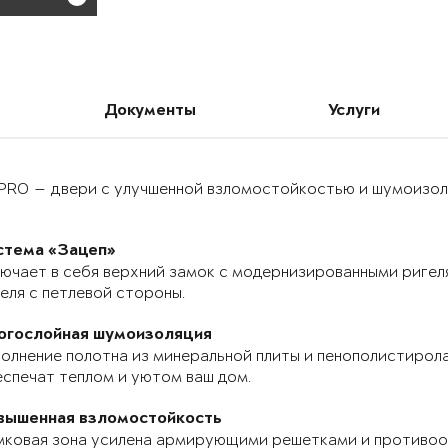
Документы
Услуги
PRO — двери с улучшенной взломостойкостью и шумоизоля
стема «Зацеп»
ючает в себя верхний замок с модернизированными ригел
еля с петлевой стороны.
огослойная шумоизоляция
олнение полотна из минеральной плиты и пенополистирола
спечат теплом и уютом ваш дом.
вышенная взломостойкость
мковая зона усилена армирующими решетками и противоо