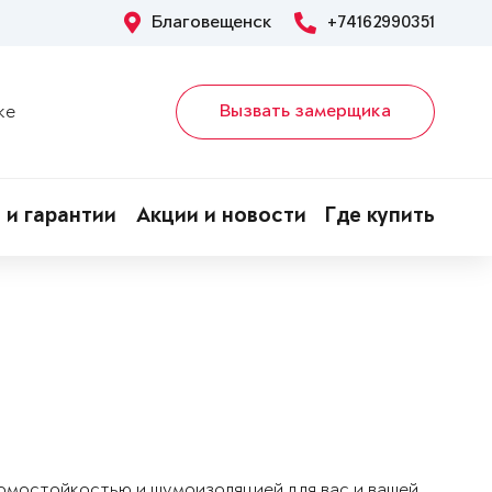
Благовещенск
+74162990351
Вызвать замерщика
ке
 и гарантии
Акции и новости
Где купить
ломостойкостью и шумоизоляцией для вас и вашей