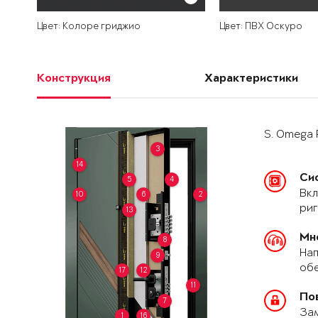
Цвет: Колоре гриджио
Цвет: ПВХ Оскуро
Конструкция
Характеристики
S. Omega 
3
14
Си
5
4
Вкл
10
6
2
риг
13
Мн
8
Нап
9
обе
17
12
11
По
7
За
1
16