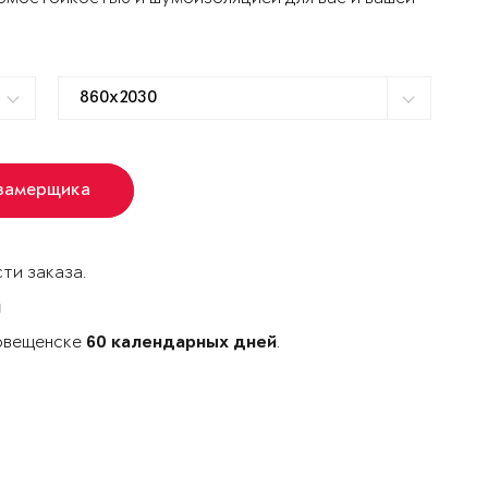
 замерщика
ти заказа.
й
говещенске
.
60 календарных дней