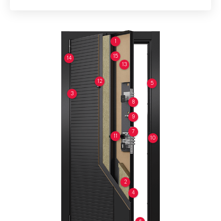
1
15
14
13
12
5
3
8
9
7
11
10
2
4