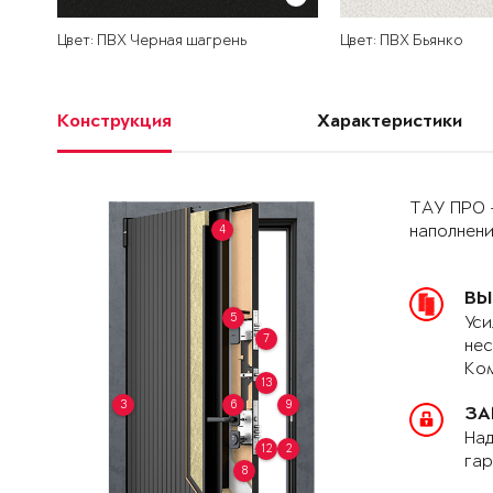
Цвет: ПВХ Черная шагрень
Цвет: ПВХ Бьянко
Конструкция
Характеристики
ТАУ ПРО 
4
наполнен
ВЫ
5
Уси
7
нес
Ком
13
3
6
9
ЗА
Над
12
2
гар
8