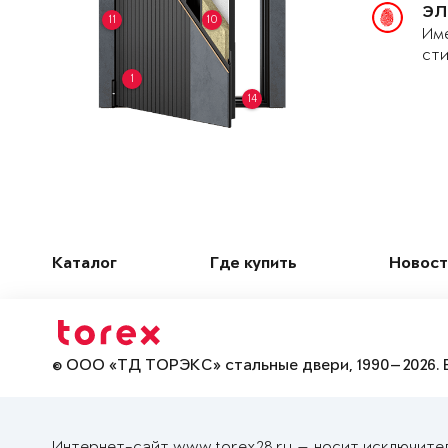
ЭЛ
11
10
Име
сти
1
14
Каталог
Где купить
Новост
© ООО «ТД ТОРЭКС» стальные двери, 1990—2026. 
Интернет-сайт www.torex28.ru — носит исключите