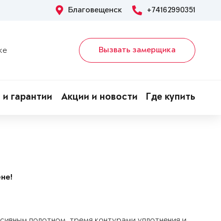
Благовещенск
+74162990351
Вызвать замерщика
ке
 и гарантии
Акции и новости
Где купить
не!
ссивным полотном, тремя контурами уплотнения и