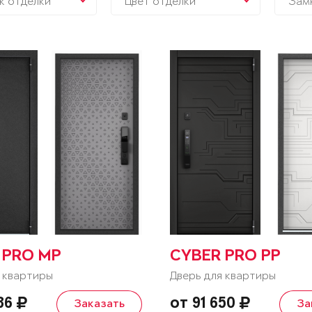
к отделки
Цвет отделки
Зам
 PRO MP
CYBER PRO PP
 квартиры
Дверь для квартиры
736
от 91 650
Заказать
За