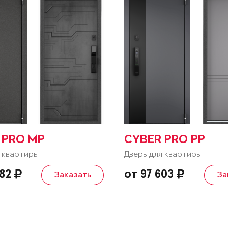
 PRO MP
CYBER PRO PP
 квартиры
Дверь для квартиры
582
от 97 603
Заказать
За