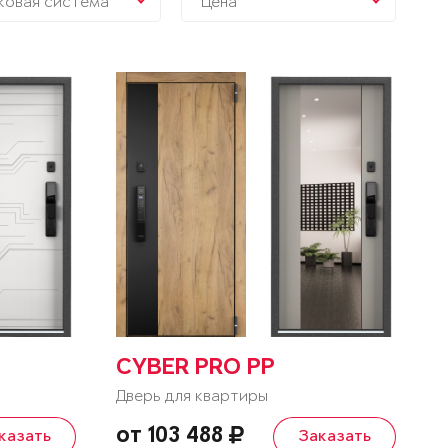
ковая система
Цена
CYBER PRO PP
Дверь для квартиры
от 103 488
казать
Заказать