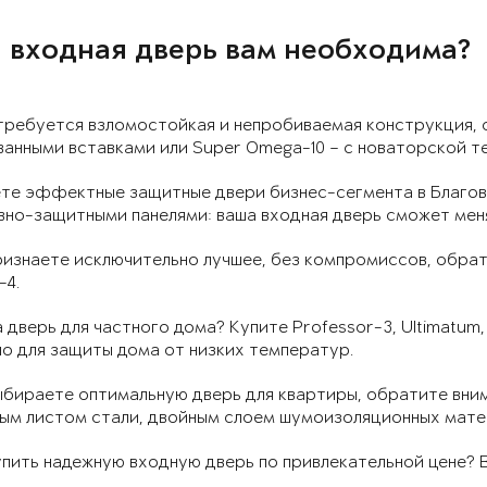
 входная дверь вам необходима?
требуется взломостойкая и непробиваемая конструкция, 
анными вставками или Super Omega-10 – с новаторской т
те эффектные защитные двери бизнес-сегмента в Благов
вно-защитными панелями: ваша входная дверь сможет мен
ризнаете исключительно лучшее, без компромиссов, обрат
-4.
 дверь для частного дома? Купите Professor-3, Ultimatum,
о для защиты дома от низких температур.
ыбираете оптимальную дверь для квартиры, обратите вним
ным листом стали, двойным слоем шумоизоляционных мате
пить надежную входную дверь по привлекательной цене? В