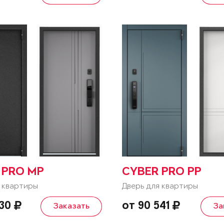
 PRO MP
CYBER PRO PP
 квартиры
Дверь для квартиры
730
от 90 541
Заказать
За