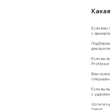
Какая
Если вам 
с армиров
Подбирае
декорати
Если вы п
Professor
Вам нужна
специальн
Если вы в
с удвоен
Хотите ку
Delta?