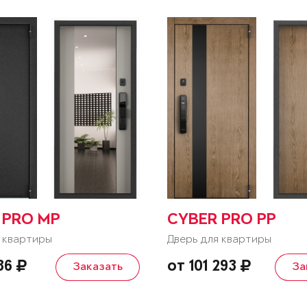
 PRO MP
CYBER PRO PP
 квартиры
Дверь для квартиры
736
от 101 293
Заказать
За